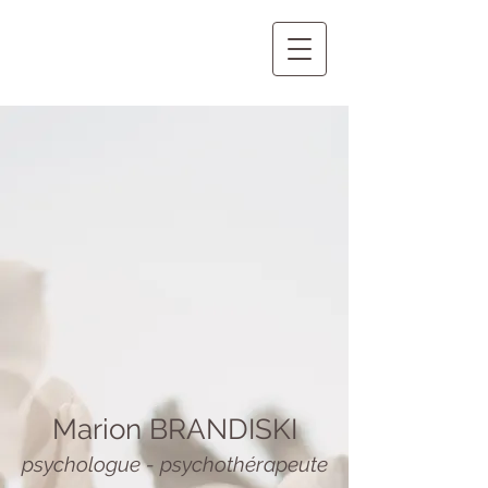
Marion BRANDISKI
psychologue - psychothérapeute